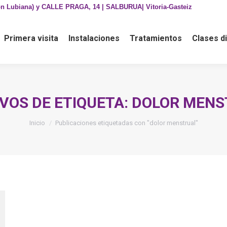
n Lubiana) y CALLE PRAGA, 14 | SALBURUA| Vitoria-Gasteiz
 visita
Instalaciones
Tratamientos
Clases dirigidas
Primera visita
Instalaciones
Tratamientos
Clases di
VOS DE ETIQUETA:
DOLOR MENS
Estás aquí:
Inicio
Publicaciones etiquetadas con "dolor menstrual"