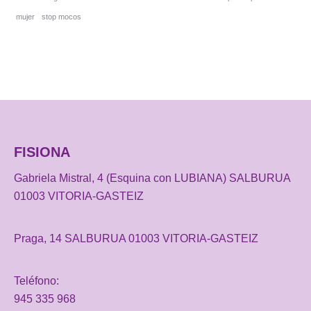
mujer
stop mocos
FISIONA
Gabriela Mistral, 4 (Esquina con LUBIANA) SALBURUA
01003 VITORIA-GASTEIZ
Praga, 14 SALBURUA 01003 VITORIA-GASTEIZ
Teléfono:
945 335 968