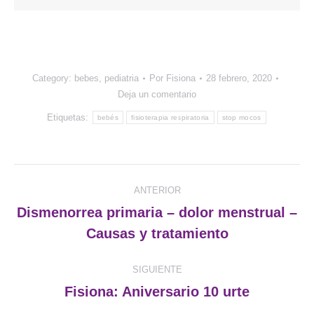
Category:
bebes
,
pediatria
Por
Fisiona
28 febrero, 2020
Deja un comentario
Etiquetas:
bebés
fisioterapia respiratoria
stop mocos
Navegación
ANTERIOR
entre
Dismenorrea primaria – dolor menstrual –
Publicación
Causas y tratamiento
publicaciones
anterior:
SIGUIENTE
Fisiona: Aniversario 10 urte
Publicación
siguiente: